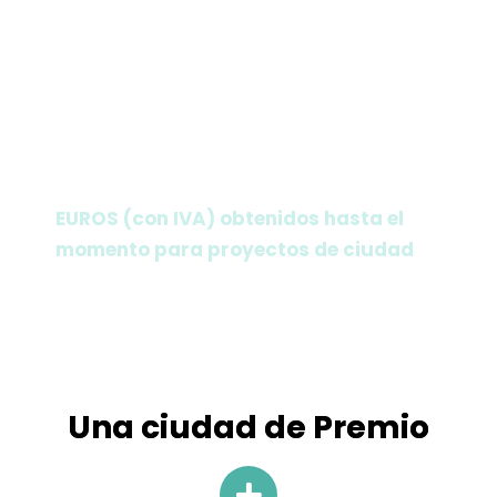
24
PROYECTOS presentados para
obtener fondos.
¡Y ya trabajamos en 16 de ellos!
20.009.961
EUROS (con IVA) obtenidos hasta el
momento para proyectos de ciudad
Una ciudad de Premio