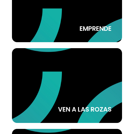
Ven al Hub Las Rozas Innova y disfruta de
crecer en comunidad
EMPRENDE
EMPRESAS Y EVENTOS
Trae tu actividad a Las Rozas, nosotros te
ayudamos
VEN A LAS ROZAS