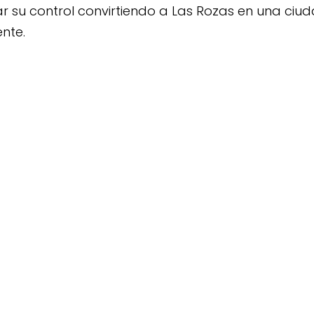
r su control convirtiendo a Las Rozas en una ciud
ente.
ar informado de lo que pasa en Las 
Suscríbete a El Blog y La Newsletter