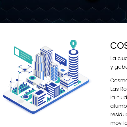
CO
La ciu
y gobe
Cosmos
Las Ro
la ciu
alumbr
residu
movili