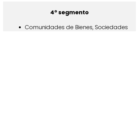
4º segmento
Comunidades de Bienes, Sociedades
Civiles, Explotaciones Agrarias de
Titularidad Compartida
ayudas de entre 2.000€ y hasta
12.000€, según número de
empleados
DIRECTORIO DE
AGENTES