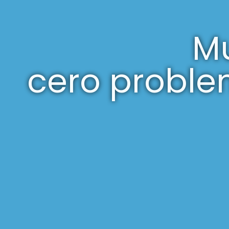
Mu
cero proble