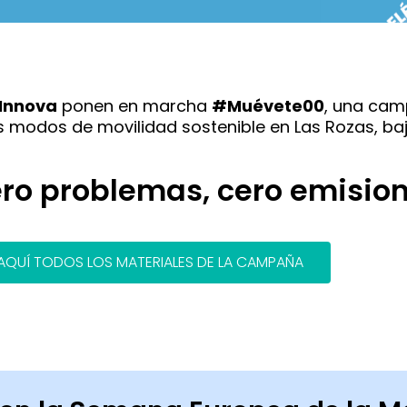
 Innova
ponen en marcha
#Muévete00
, una cam
s modos de movilidad sostenible en Las Rozas, baj
ro problemas, cero emisio
QUÍ TODOS LOS MATERIALES DE LA CAMPAÑA