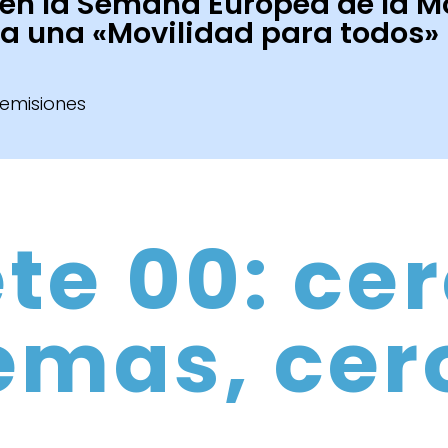
en la Semana Europea de la M
a una «Movilidad para todos»
te 00: ce
emas, cer
isiones