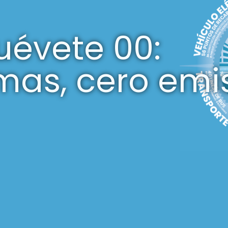
évete 00:
mas, cero emi