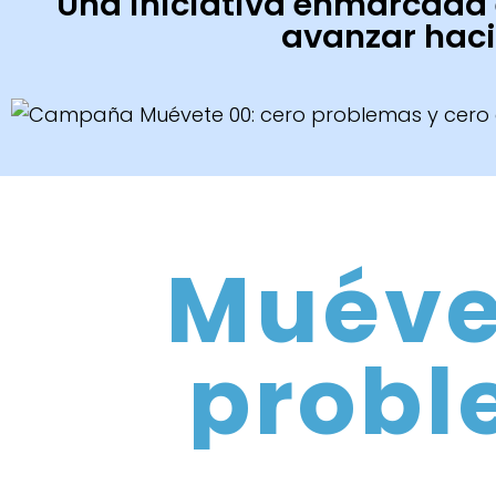
Una iniciativa enmarcada 
avanzar haci
Muéve
probl
em