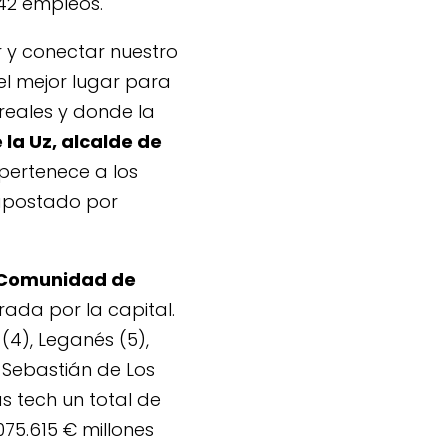
042 empleos.
r y conectar nuestro
el mejor lugar para
 reales y donde la
 la Uz, alcalde de
 pertenece a los
apostado por
a Comunidad de
rada por la capital.
 (4), Leganés (5),
n Sebastián de Los
s tech un total de
075.615 € millones