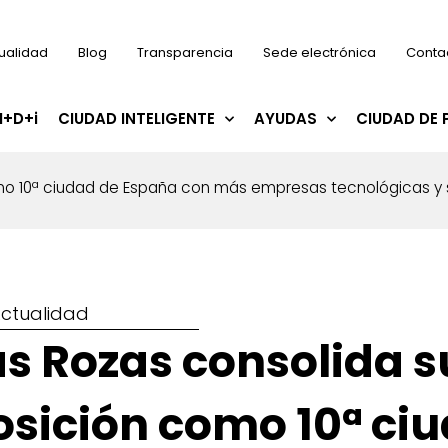
ualidad
Blog
Transparencia
Sede electrónica
Conta
I+D+i
CIUDAD INTELIGENTE
AYUDAS
CIUDAD DE 
omo 10ª ciudad de España con más empresas tecnológicas y
ctualidad
as Rozas consolida s
osición como 10ª ci