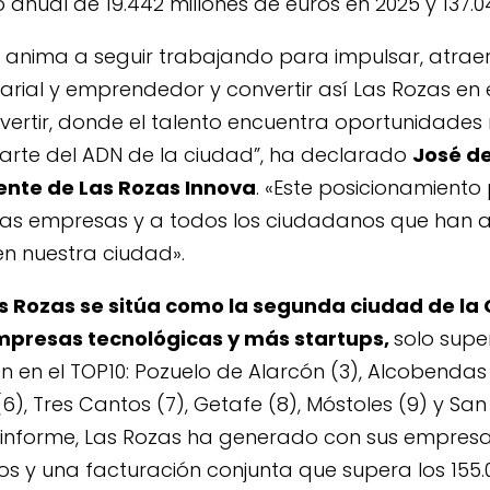
nual de 19.442 millones de euros en 2025 y 137.
 anima a seguir trabajando para impulsar, atrae
rial y emprendedor y convertir así Las Rozas en 
invertir, donde el talento encuentra oportunidades
arte del ADN de la ciudad”, ha declarado
José de
ente de Las Rozas Innova
. «Este posicionamiento
las empresas y a todos los ciudadanos que han 
en nuestra ciudad».
s Rozas se sitúa como la segunda ciudad de l
presas tecnológicas y más startups,
solo supe
uen en el TOP10: Pozuelo de Alarcón (3), Alcobendas
6), Tres Cantos (7), Getafe (8), Móstoles (9) y Sa
l informe, Las Rozas ha generado con sus empresa
tos y una facturación conjunta que supera los 155.