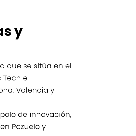
as y
a que se sitúa en el
s Tech e
ona, Valencia y
 polo de innovación,
uen Pozuelo y