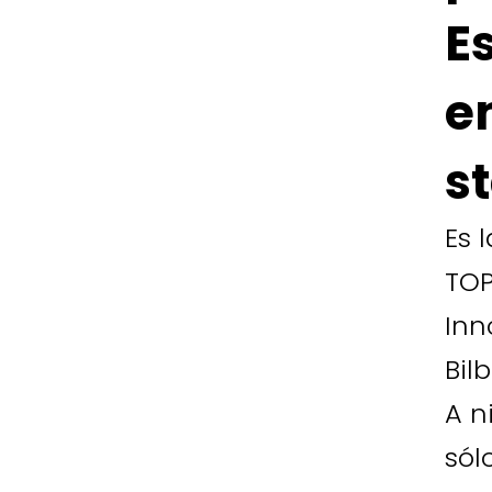
E
e
s
Es 
TOP
Inn
Bil
A n
sól