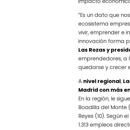
impacto económico a
“Es un dato que nos
ecosistema empresa
vivir, emprender e 
innovación forma p
Las Rozas y presid
emprendedores, a 
quedarse y crecer 
A
nivel regional
,
La
Madrid con más em
En la región, le sig
Boadilla del Monte (
Reyes (10). Según e
1.313 empleos direc