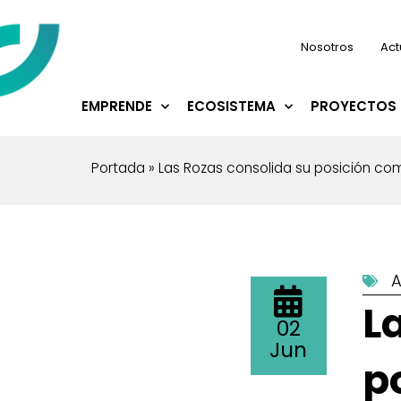
Nosotros
Act
EMPRENDE
ECOSISTEMA
PROYECTOS 
Portada
»
Las Rozas consolida su posición c
A
L
02
Jun
p