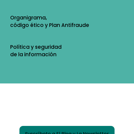
Organigrama,
código ético y Plan Antifraude
Política y seguridad
de la información
¿Quieres estar informado de lo que pasa en
Las Rozas Innova?
Suscríbete a El Blog y La Newsletter