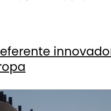
referente innovador
ropa