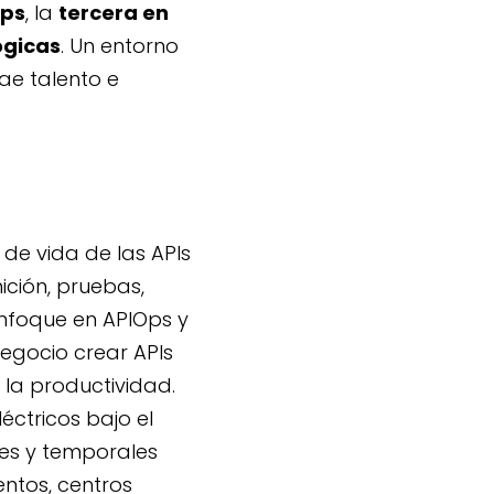
ups
, la
tercera en
ógicas
. Un entorno
ae talento e
de vida de las APIs
ición, pruebas,
enfoque en APIOps y
 negocio crear APIs
 la productividad.
éctricos bajo el
tes y temporales
entos, centros