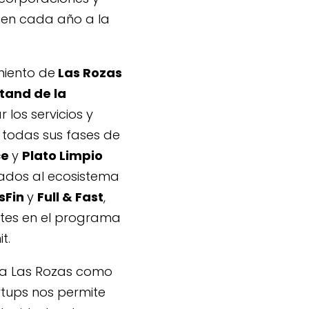
den cada año a la
miento de
Las Rozas
tand de la
r los servicios y
todas sus fases de
ce
y
Plato Limpio
tados al ecosistema
sFin
y
Full & Fast
,
tes en el programa
t.
 a Las Rozas como
rtups nos permite