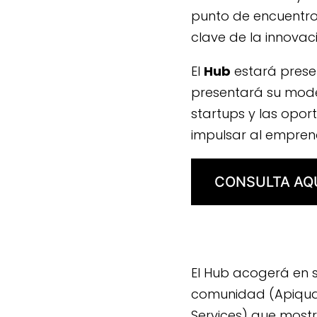
punto de encuentro 
clave de la innovac
El
Hub
estará prese
presentará su mode
startups y las opo
impulsar al empren
CONSULTA AQ
El Hub acogerá en 
comunidad (
Apiqua
Services
) que mostr