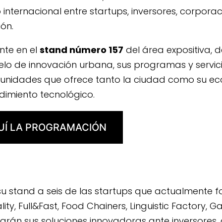
internacional entre startups, inversores, corpora
ión.
nte en el
stand número 157
del área expositiva,
lo de innovación urbana, sus programas y servic
rtunidades que ofrece tanto la ciudad como su e
dimiento tecnológico.
UÍ LA PROGRAMACIÓN
su stand a seis de las startups que actualmente 
lity
,
Full&Fast
,
Food Chainers
,
Linguistic Factory
,
G
arán sus soluciones innovadoras ante inversores,