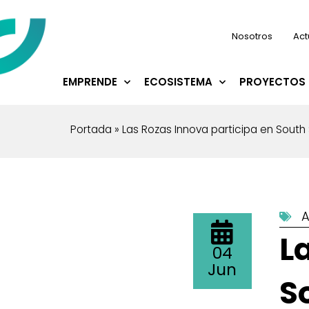
Nosotros
Act
EMPRENDE
ECOSISTEMA
PROYECTOS 
Portada
»
Las Rozas Innova participa en South
A
L
04
Jun
S