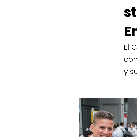
s
E
El 
con
y s