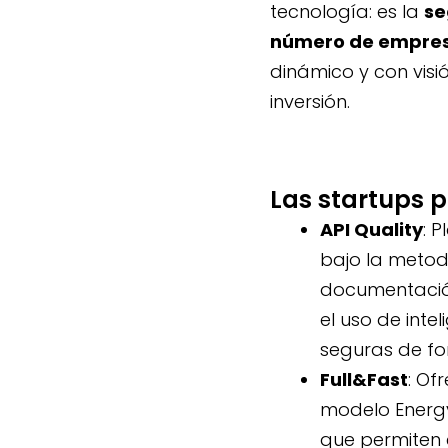
tecnología: es la
se
número de empre
dinámico y con visi
inversión.
Las startups 
API Quality
:
Pl
bajo la metodo
documentación
el uso de inte
seguras de fo
Full&Fast
:
Ofre
modelo Energy
que permiten e