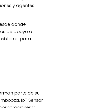
ciones y agentes
 desde donde
ios de apoyo a
cosistema para
forman parte de su
ambooza
,
IoT Sensor
 corporaciones y