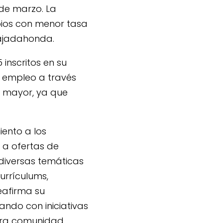
 de marzo. La
pios con menor tasa
Majadahonda.
inscritos en su
o empleo a través
n mayor, ya que
ento a los
 a ofertas de
 diversas temáticas
urrículums,
eafirma su
ndo con iniciativas
stra comunidad.