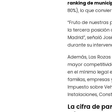
ranking de municip
80%), lo que convie
“Fruto de nuestras p
la tercera posició
Madrid”, señaló Jos
durante su interven
Además, Las Rozas 
mayor competitivida
en el mínimo legal 
familias, empresas 
Impuesto sobre Veh
Instalaciones, Cons
La cifra de pa