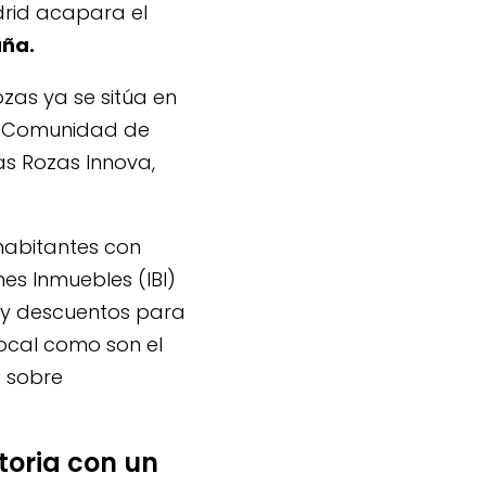
rid acapara el
aña
.
ozas ya se sitúa en
la Comunidad de
as Rozas Innova,
habitantes con
es Inmuebles (IBI)
s y descuentos para
local como son el
o sobre
storia con un