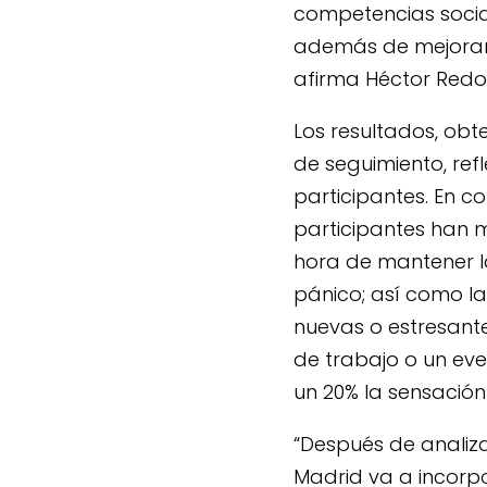
competencias social
además de mejorar 
afirma Héctor Redo
Los resultados, obt
de seguimiento, refl
participantes. En c
participantes han m
hora de mantener l
pánico; así como l
nuevas o estresant
de trabajo o un e
un 20% la sensació
“Después de analiz
Madrid va a incorpo