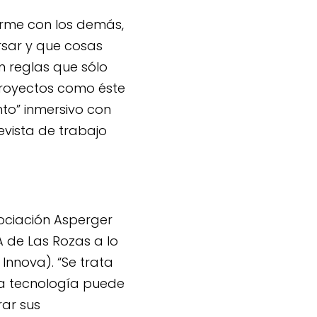
rme con los demás,
rsar y que cosas
on reglas que sólo
royectos como éste
to” inmersivo con
evista de trabajo
sociación Asperger
 de Las Rozas a lo
 Innova). “Se trata
a tecnología puede
rar sus