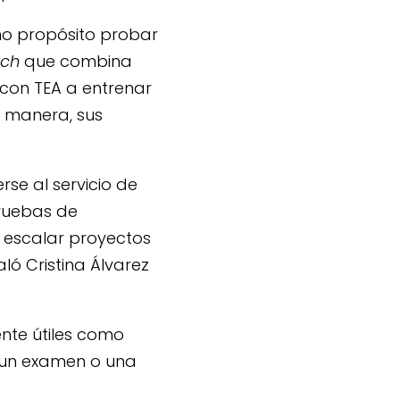
mo propósito probar
ech
que combina
s con TEA a entrenar
a manera, sus
se al servicio de
pruebas de
y escalar proyectos
ló Cristina Álvarez
nte útiles como
 un examen o una